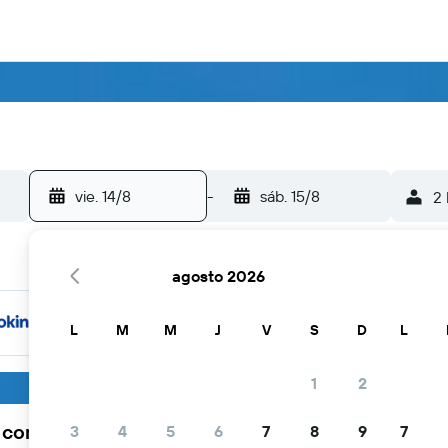
vie. 14/8
-
sáb. 15/8
2 
agosto 2026
L
M
M
J
V
S
D
L
1
2
a comunidad viajera elige KAYAK
3
4
5
6
7
8
9
7