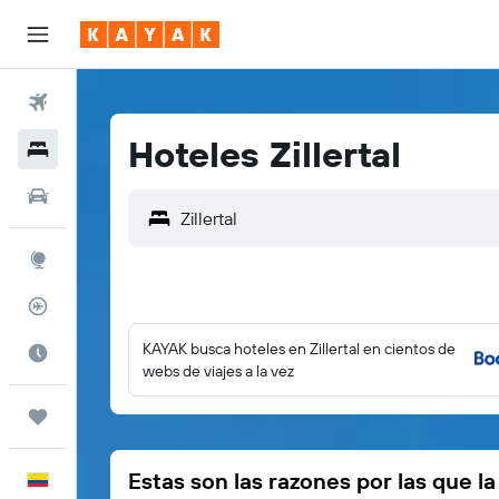
Vuelos
Hoteles Zillertal
Hoteles
Autos
Explore
Rastreador
KAYAK busca hoteles en Zillertal en cientos de
Cuándo ir
webs de viajes a la vez
Trips
Estas son las razones por las que l
Español