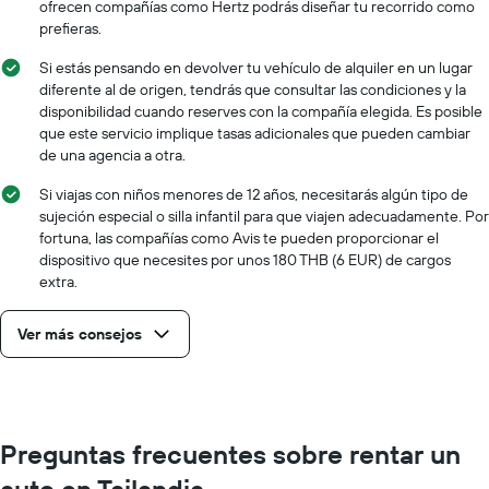
ofrecen compañías como Hertz podrás diseñar tu recorrido como
un
prefieras.
auto
de
Si estás pensando en devolver tu vehículo de alquiler en un lugar
renta
diferente al de origen, tendrás que consultar las condiciones y la
por
disponibilidad cuando reserves con la compañía elegida. Es posible
empresa.
que este servicio implique tasas adicionales que pueden cambiar
de una agencia a otra.
Si viajas con niños menores de 12 años, necesitarás algún tipo de
sujeción especial o silla infantil para que viajen adecuadamente. Por
fortuna, las compañías como Avis te pueden proporcionar el
dispositivo que necesites por unos 180 THB (6 EUR) de cargos
extra.
Ver más consejos
Preguntas frecuentes sobre rentar un