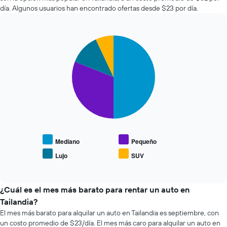
autos
que
día. Algunos usuarios han encontrado ofertas desde $23 por día.
más
indica
económicas
la
de
cantidad
Pie
Chart
las
de
graphic.
chart
últimas
días
with
72
previos
4
horas.
a
slices.
El
la
gráfico
reserva.
El
muestra
El
siguiente
1
gráfico
gráfico
eje
muestra
muestra
X
1
el
que
eje
precio
Mediano
Pequeño
indica
Y
promedio
Lujo
SUV
las
que
End
de
of
4
indica
los
interactive
empresas
el
tipos
chart
más
precio
de
¿Cuál es el mes más barato para rentar un auto en
baratas
promedio
autos
Tailandia?
de
de
más
El mes más barato para alquilar un auto en Tailandia es septiembre, con
renta
un
populares.
un costo promedio de $23/día. El mes más caro para alquilar un auto en
de
auto