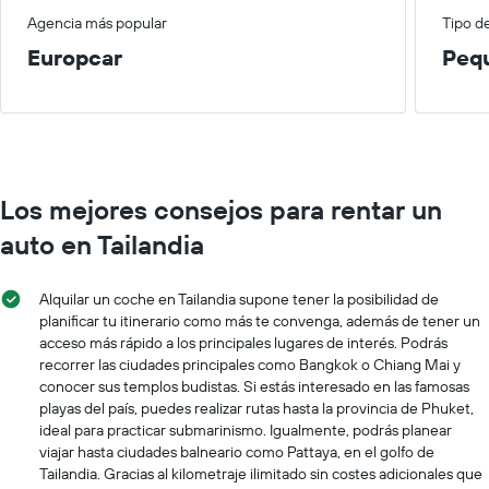
1
de
eje
Agencia más popular
Tipo d
un
X
auto
Europcar
Peq
que
de
indica
renta
las
por
empresas
día.
de
renta
de
Los mejores consejos para rentar un
autos.
El
auto en Tailandia
gráfico
muestra
1
Alquilar un coche en Tailandia supone tener la posibilidad de
eje
planificar tu itinerario como más te convenga, además de tener un
Y
acceso más rápido a los principales lugares de interés. Podrás
que
recorrer las ciudades principales como Bangkok o Chiang Mai y
indica
conocer sus templos budistas. Si estás interesado en las famosas
el
playas del país, puedes realizar rutas hasta la provincia de Phuket,
precio
ideal para practicar submarinismo. Igualmente, podrás planear
más
viajar hasta ciudades balneario como Pattaya, en el golfo de
barato
Tailandia. Gracias al kilometraje ilimitado sin costes adicionales que
de