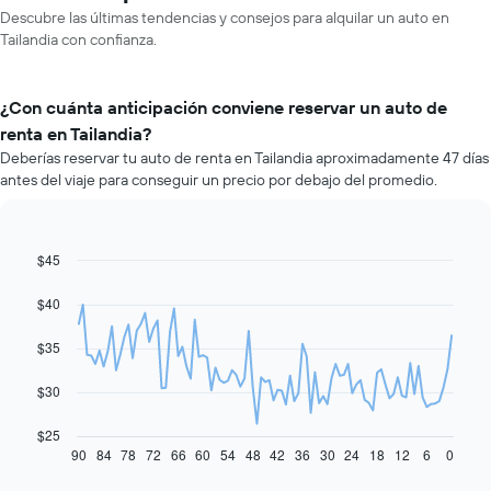
Descubre las últimas tendencias y consejos para alquilar un auto en
Tailandia con confianza.
¿Con cuánta anticipación conviene reservar un auto de
renta en Tailandia?
Deberías reservar tu auto de renta en Tailandia aproximadamente 47 días
antes del viaje para conseguir un precio por debajo del promedio.
$45
Line
Chart
graphic.
chart
with
$40
91
data
$35
points.
El
$30
siguiente
gráfico
$25
muestra
90
84
78
72
66
60
54
48
42
36
30
24
18
12
6
0
End
of
cómo
interactive