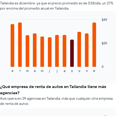
Tailandia es diciembre, ya que el precio promedio es de $38/día, un 27%
autos
de
por encima del promedio anual en Tailandia.
El
renta.
gráfico
muestra
$40
1
Bar
Chart
eje
graphic.
chart
with
Y
12
que
bars.
$20
indica
el
El
precio
siguiente
más
gráfico
barato
muestra
0
de
e
f
m
a
m
j
j
a
s
o
n
d
el
End
un
of
precio
interactive
auto
promedio
chart
de
de
¿Qué empresa de renta de autos en Tailandia tiene más
renta
un
agencias?
por
auto
empresa.
Avis opera en 29 agencias en Tailandia, más que cualquier otra empresa
de
de renta de autos.
renta
por
mes.