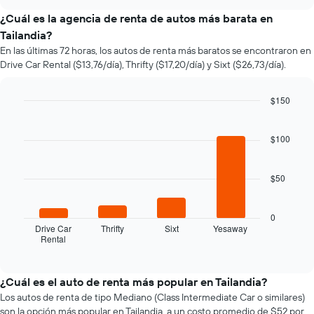
varía
chart
el
¿Cuál es la agencia de renta de autos más barata en
precio
Tailandia?
de
En las últimas 72 horas, los autos de renta más baratos se encontraron en
un
Drive Car Rental ($13,76/día), Thrifty ($17,20/día) y Sixt ($26,73/día).
auto
de
renta
$150
a
Bar
Chart
medida
graphic.
chart
que
with
$100
se
4
bars.
acerca
la
$50
El
fecha
siguiente
de
gráfico
la
0
muestra
reserva.
Drive Car
Thrifty
Sixt
Yesaway
Rental
las
End
El
of
cuatro
gráfico
interactive
empresas
muestra
chart
de
1
¿Cuál es el auto de renta más popular en Tailandia?
renta
eje
Los autos de renta de tipo Mediano (Class Intermediate Car o similares)
de
X
son la opción más popular en Tailandia, a un costo promedio de $52 por