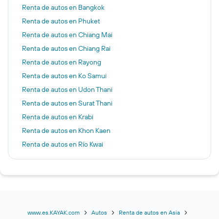
Renta de autos en Bangkok
Renta de autos en Phuket
Renta de autos en Chiang Mai
Renta de autos en Chiang Rai
Renta de autos en Rayong
Renta de autos en Ko Samui
Renta de autos en Udon Thani
Renta de autos en Surat Thani
Renta de autos en Krabi
Renta de autos en Khon Kaen
Renta de autos en Río Kwai
Renta de autos en Khao Yai
Renta de autos en Phi Phi Don
Renta de autos en bahía de Phang Nga
Renta de autos en Buriram
Renta de autos en Phuket
www.es.KAYAK.com
Autos
Renta de autos en Asia