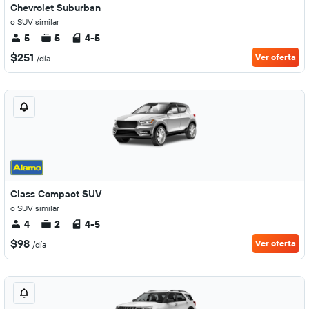
Chevrolet Suburban
o SUV similar
5
5
4-5
$251
Ver oferta
/día
Class Compact SUV
o SUV similar
4
2
4-5
$98
Ver oferta
/día