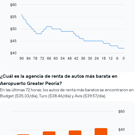
$60
Line
Chart
graphic.
chart
with
$55
91
data
$50
points.
El
$45
siguiente
gráfico
$40
muestra
90
84
78
72
66
60
54
48
42
36
30
24
18
12
6
0
End
of
cómo
interactive
varía
chart
el
¿Cuál es la agencia de renta de autos más barata en
precio
Aeropuerto Greater Peoria?
de
En las últimas 72 horas, los autos de renta más baratos se encontraron en
un
Budget ($35,33/día), Turo ($38,46/día) y Avis ($39,57/día).
auto
de
renta
$60
a
Bar
Chart
medida
graphic.
chart
que
with
$40
se
4