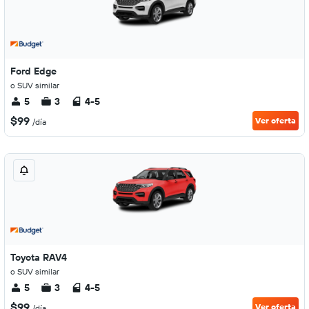
Ford Edge
o SUV similar
5
3
4-5
$99
Ver oferta
/día
Toyota RAV4
o SUV similar
5
3
4-5
$99
Ver oferta
/día