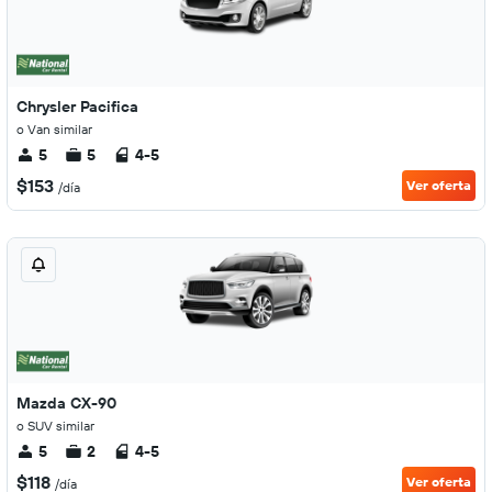
Chrysler Pacifica
o Van similar
5
5
4-5
$153
Ver oferta
/día
Mazda CX-90
o SUV similar
5
2
4-5
$118
Ver oferta
/día