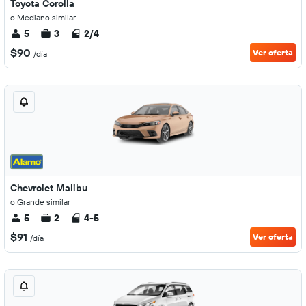
Toyota Corolla
o Mediano similar
5
3
2/4
$90
Ver oferta
/día
Chevrolet Malibu
o Grande similar
5
2
4-5
$91
Ver oferta
/día