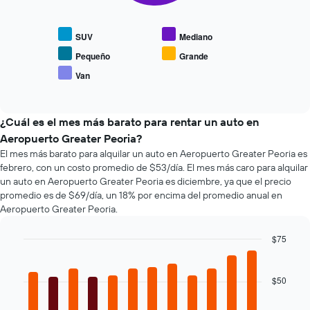
siguiente
eje
muestra
gráfico
X
1
muestra
que
SUV
Mediano
eje
el
indica
Y
precio
Pequeño
Grande
las
que
promedio
Van
4
indica
End
de
empresas
el
of
los
interactive
más
precio
tipos
chart
baratas
promedio
de
¿Cuál es el mes más barato para rentar un auto en
de
de
autos
Aeropuerto Greater Peoria?
renta
un
más
El mes más barato para alquilar un auto en Aeropuerto Greater Peoria es
de
auto
populares.
febrero, con un costo promedio de $53/día. El mes más caro para alquilar
autos
de
El
un auto en Aeropuerto Greater Peoria es diciembre, ya que el precio
renta.
gráfico
promedio es de $69/día, un 18% por encima del promedio anual en
muestra
Aeropuerto Greater Peoria.
1
eje
$75
Y
Bar
Chart
que
graphic.
chart
indica
with
$50
el
12
bars.
precio