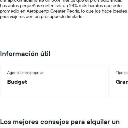
axis
Los autos pequeños suelen ser un 24% más baratos que auto
displaying
promedio en Aeropuerto Greater Peoria, lo que los hace ideales
values.
para viajeros con un presupuesto limitado.
Range:
0
to
150.
Información útil
Agencia más popular
Tipo d
Budget
Gra
Los mejores consejos para alquilar un