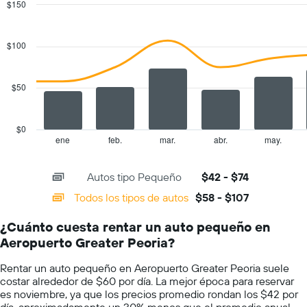
$150
autos.
Combination
Chart
El
graphic.
chart
gráfico
with
$100
muestra
2
1
data
series.
eje
$50
Y
The
que
chart
indica
has
el
$0
1
precio
ene
feb.
mar.
abr.
may.
End
of
X
más
interactive
axis
barato
chart
Autos tipo Pequeño
$42 - $74
displaying
de
categories.
un
Todos los tipos de autos
$58 - $107
Range:
auto
14
de
¿Cuánto cuesta rentar un auto pequeño en
categories.
renta
Aeropuerto Greater Peoria?
The
por
chart
empresa.
Rentar un auto pequeño en Aeropuerto Greater Peoria suele
has
costar alrededor de $60 por día. La mejor época para reservar
1
es noviembre, ya que los precios promedio rondan los $42 por
Y
día, aproximadamente un 30% menos que el promedio anual.