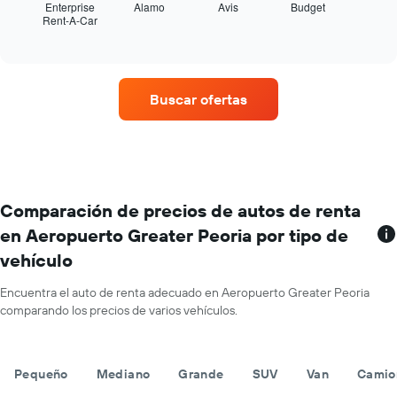
muestra
Enterprise
Alamo
Avis
Budget
meses
Rent-A-Car
las
End
del
of
cuatro
año.
interactive
empresas
chart
El
de
gráfico
renta
muestra
Buscar ofertas
de
1
autos
eje
con
Y
más
que
sucursales.
indica
El
el
gráfico
Comparación de precios de autos de renta
precio
muestra
promedio
en Aeropuerto Greater Peoria por tipo de
1
de
vehículo
eje
un
X
auto
que
Encuentra el auto de renta adecuado en Aeropuerto Greater Peoria
de
indica
comparando los precios de varios vehículos.
renta
las
por
empresas
día.
de
Pequeño
Mediano
Grande
SUV
Van
Camio
renta
de