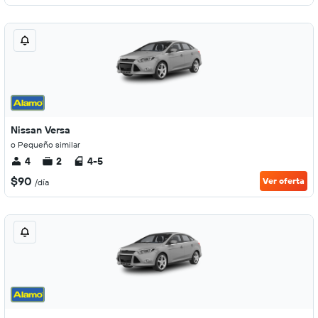
Nissan Versa
o Pequeño similar
4
2
4-5
$90
Ver oferta
/día