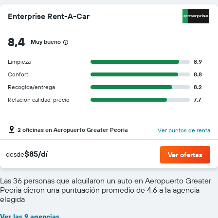
Enterprise Rent-A-Car
8,4
Muy bueno
Limpieza
8.9
Confort
8.8
Recogida/entrega
8.2
Relación calidad-precio
7.7
2 oficinas en Aeropuerto Greater Peoria
Ver puntos de renta
$85/dí
desde
Ver ofertas
Las 36 personas que alquilaron un auto en Aeropuerto Greater
Peoria dieron una puntuación promedio de 4,6 a la agencia
elegida
Ver las 9 agencias