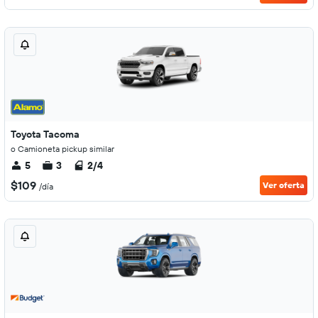
Toyota Tacoma
o Camioneta pickup similar
5
3
2/4
$109
Ver oferta
/día