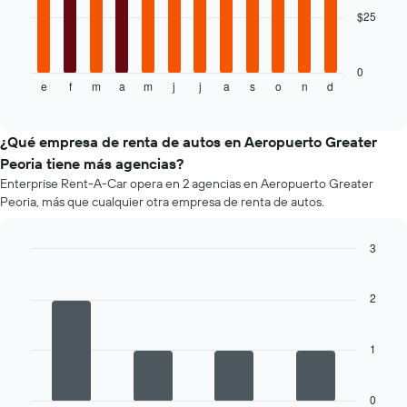
más
$25
El
barato
siguiente
de
gráfico
un
muestra
0
auto
e
f
m
a
m
j
j
a
s
o
n
d
el
End
de
of
precio
renta
interactive
promedio
chart
por
de
¿Qué empresa de renta de autos en Aeropuerto Greater
empresa.
un
Peoria tiene más agencias?
auto
Enterprise Rent-A-Car opera en 2 agencias en Aeropuerto Greater
de
Peoria, más que cualquier otra empresa de renta de autos.
renta
por
mes.
3
El
Bar
Chart
gráfico
graphic.
chart
muestra
with
2
4
1
bars.
eje
X
1
El
que
siguiente
indica
gráfico
los
0