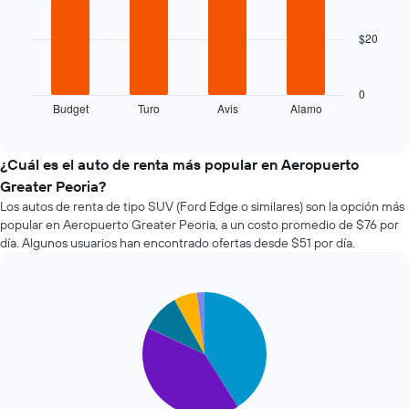
bars.
acerca
la
$20
El
fecha
siguiente
de
gráfico
la
muestra
reserva.
0
Budget
Turo
Avis
Alamo
las
End
El
of
cuatro
gráfico
interactive
empresas
muestra
chart
de
1
¿Cuál es el auto de renta más popular en Aeropuerto
renta
eje
Greater Peoria?
de
X
Los autos de renta de tipo SUV (Ford Edge o similares) son la opción más
autos
que
popular en Aeropuerto Greater Peoria, a un costo promedio de $76 por
más
indica
día. Algunos usuarios han encontrado ofertas desde $51 por día.
económicas
la
de
cantidad
las
de
últimas
días
Pie
Chart
graphic.
chart
72
previos
with
horas.
a
5
El
la
slices.
gráfico
reserva.
muestra
El
El
1
gráfico