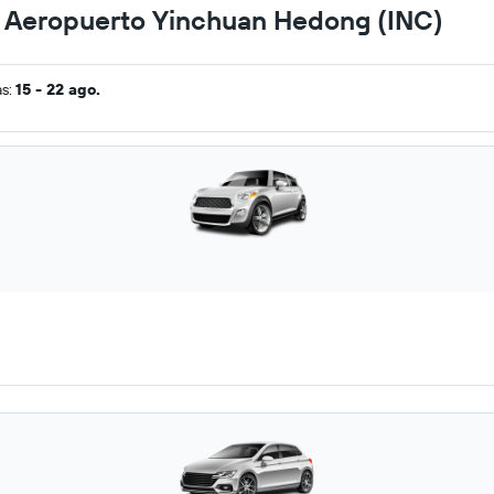
en Aeropuerto Yinchuan Hedong (INC)
as:
15 - 22 ago.