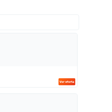
Ver oferta