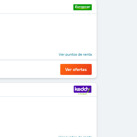
Ver puntos de renta
Ver ofertas