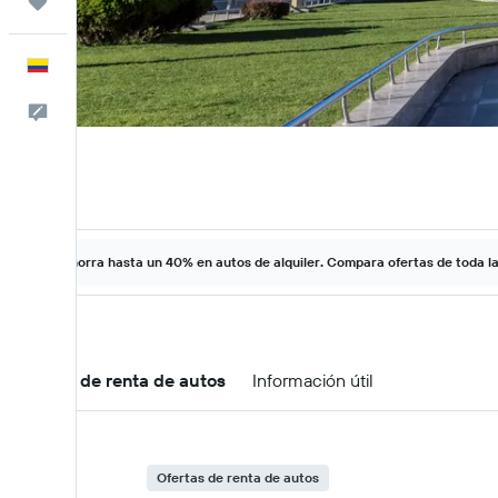
Trips
Español
Comentarios
Ahorra hasta un 40% en autos de alquiler. Compara ofertas de toda l
Ofertas de renta de autos
Información útil
Ofertas de renta de autos