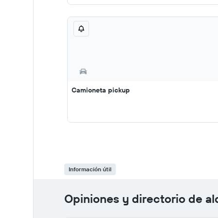
Camioneta pickup
Información útil
Opiniones y directorio de a