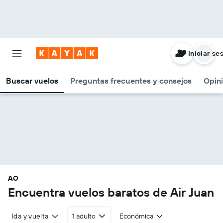
Iniciar se
Buscar vuelos
Preguntas frecuentes y consejos
Opin
AO
Encuentra vuelos baratos de Air Juan
Ida y vuelta
1 adulto
Económica