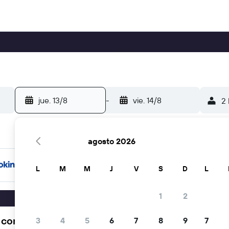
jue. 13/8
-
vie. 14/8
2 
agosto 2026
L
M
M
J
V
S
D
L
1
2
a comunidad viajera elige KAYAK
3
4
5
6
7
8
9
7