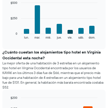
mes
$500
El
Bar
Chart
gráfico
graphic.
chart
with
muestra
$250
7
1
bars.
eje
X
El
0
que
siguiente
lun.
mar.
mié.
jue.
vie.
sáb.
dom.
End
indica
of
gráfico
los
interactive
muestra
chart
meses.
el
¿Cuánto cuestan los alojamientos tipo hotel en Virginia
El
precio
gráfico
Occidental esta noche?
promedio
muestra
La mejor oferta de una habitación de 3 estrellas en un alojamiento
de
1
tipo hotel en Virginia Occidental encontrada por los usuarios de
una
eje
KAYAK en los últimos 3 días fue de $66, mientras que el precio más
habitación
Y
bajo para una habitación de 4 estrellas en un alojamiento tipo hotel
por
que
fue de $131. En general, la habitación más barata encontrada costaba
cada
indica
$52.
día
el
de
precio
la
$200
promedio
semana
Bar
de
Chart
El
graphic.
chart
una