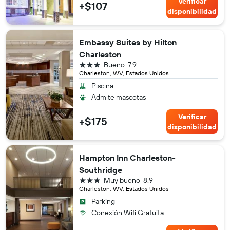
Verificar
+$107
disponibilidad
Embassy Suites by Hilton
Charleston
3 estrellas
Bueno
7.9
Charleston, WV, Estados Unidos
Piscina
Admite mascotas
Verificar
+$175
disponibilidad
Hampton Inn Charleston-
Southridge
3 estrellas
Muy bueno
8.9
Charleston, WV, Estados Unidos
Parking
Conexión Wifi Gratuita