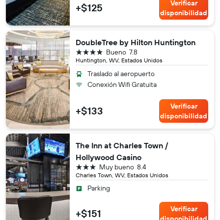
Verificar
+$125
disponibilidad
DoubleTree by Hilton Huntington
4 estrellas
Bueno
7.8
Huntington, WV, Estados Unidos
Traslado al aeropuerto
Conexión Wifi Gratuita
Verificar
+$133
disponibilidad
The Inn at Charles Town /
Hollywood Casino
3 estrellas
Muy bueno
8.4
Charles Town, WV, Estados Unidos
Parking
Verificar
+$151
disponibilidad