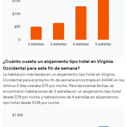
$150
gráfico
with
habitación
4
muestra
bars.
1
$100
eje
El
X
$50
siguiente
que
gráfico
indica
muestra
0
los
2 estrellas
3 estrellas
4 estrellas
5 estrellas
el
End
días
of
precio
de
interactive
promedio
chart
la
de
¿Cuánto cuesta un alojamiento tipo hotel en Virginia
semana.
una
El
Occidental para este fin de semana?
habitación
gráfico
La habitación más barata en un alojamiento tipo hotel en Virginia
para
muestra
Occidental para el próximo fin de semana encontrada en KAYAK en los
esta
1
últimos 3 días costaba $75 por noche. Para las mismas fechas, se
noche,
eje
encontraron habitaciones de 3 estrellas en un alojamiento tipo hotel
calculado
Y
desde $78 por noche y habitaciones de 4 estrellas en alojamientos
a
que
tipo hotel desde $138 por noche.
partir
indica
de
el
los
$1.500
precio
últimos
Bar
promedio
Chart
3 días
graphic.
chart
de