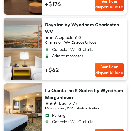
Verificar
+$176
disponibilidad
Days Inn by Wyndham Charleston
WV
2 estrellas
Aceptable
6.0
Charleston, WV, Estados Unidos
Conexión Wifi Gratuita
Admite mascotas
Verificar
+$62
disponibilidad
La Quinta Inn & Suites by Wyndham
Morgantown
3 estrellas
Bueno
7.7
Morgantown, WV, Estados Unidos
Parking
Conexión Wifi Gratuita