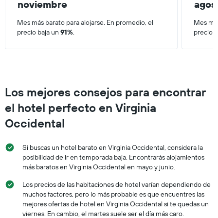
el
noviembre
agos
últimos
precio
3 días.
promedio
Mes más barato para alojarse. En promedio, el
Mes más
de
precio baja un
91%
.
precio 
una
habitación
Los mejores consejos para encontrar
el hotel perfecto en Virginia
Occidental
Si buscas un hotel barato en Virginia Occidental, considera la
posibilidad de ir en temporada baja. Encontrarás alojamientos
más baratos en Virginia Occidental en mayo y junio.
Los precios de las habitaciones de hotel varían dependiendo de
muchos factores, pero lo más probable es que encuentres las
mejores ofertas de hotel en Virginia Occidental si te quedas un
viernes. En cambio, el martes suele ser el día más caro.