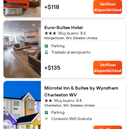
Verificar
+$118
disponibilidad
Euro-Suites Hotel
3 estrellas
Muy bueno
8.6
Morgantown, WV, Estados Unidos
Parking
Traslado al aeropuerto
Verificar
+$135
disponibilidad
Microtel Inn & Suites by Wyndham
Charleston WV
2 estrellas
Muy bueno
8.4
Charleston, WV, Estados Unidos
Parking
Conexión Wifi Gratuita