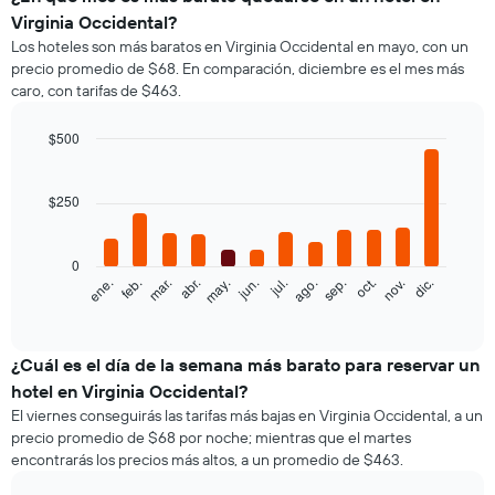
Virginia Occidental?
Los hoteles son más baratos en Virginia Occidental en mayo, con un
precio promedio de $68. En comparación, diciembre es el mes más
caro, con tarifas de $463.
$500
Bar
Chart
graphic.
chart
with
$250
12
bars.
0
El
feb.
may.
ago.
nov.
ene.
abr.
jul.
oct.
mar.
jun.
sep.
dic.
siguiente
End
of
gráfico
interactive
muestra
chart
el
¿Cuál es el día de la semana más barato para reservar un
precio
hotel en Virginia Occidental?
promedio
El viernes conseguirás las tarifas más bajas en Virginia Occidental, a un
de
precio promedio de $68 por noche; mientras que el martes
una
encontrarás los precios más altos, a un promedio de $463.
habitación
por