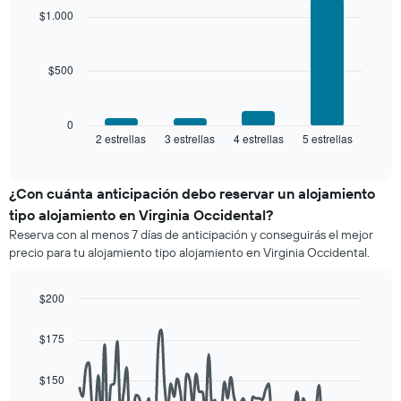
with
y
$1.000
una
4
agrupado
habitación
bars.
por
número
$500
El
de
siguiente
estrellas
gráfico
El
muestra
0
gráfico
2 estrellas
3 estrellas
4 estrellas
5 estrellas
el
End
muestra
of
precio
interactive
1
promedio
chart
eje
de
¿Con cuánta anticipación debo reservar un alojamiento
X
una
tipo alojamiento en Virginia Occidental?
que
habitación
indica
Reserva con al menos 7 días de anticipación y conseguirás el mejor
para
las
precio para tu alojamiento tipo alojamiento en Virginia Occidental.
este
categorías
fin
de
de
$200
los
semana,
hoteles
Line
Chart
calculado
graphic.
chart
por
$175
a
with
estrellas.
90
partir
El
data
de
$150
gráfico
points.
los