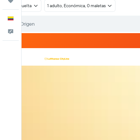
Trips
Ida y vuelta
1 adulto, Económica, 0 maletas
Español
Comentarios