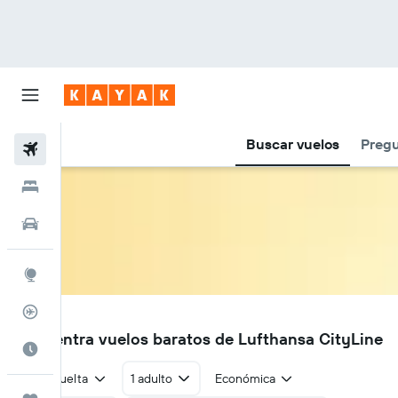
Buscar vuelos
Pregu
Vuelos
Hoteles
Autos
Explore
Rastreador
CL
Encuentra vuelos baratos de Lufthansa CityLine
Cuándo ir
Ida y vuelta
1 adulto
Económica