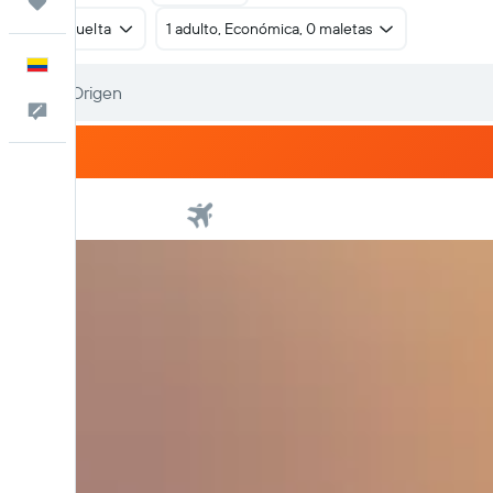
Trips
Ida y vuelta
1 adulto, Económica, 0 maletas
Español
Comentarios