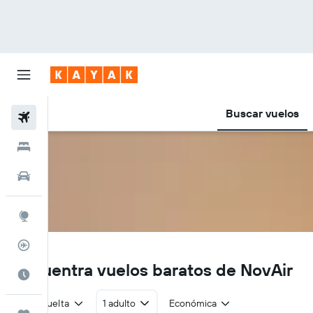
Buscar vuelos
Vuelos
Hoteles
Autos
Explore
Rastreador
NG
Encuentra vuelos baratos de NovAir
Cuándo ir
Ida y vuelta
1 adulto
Económica