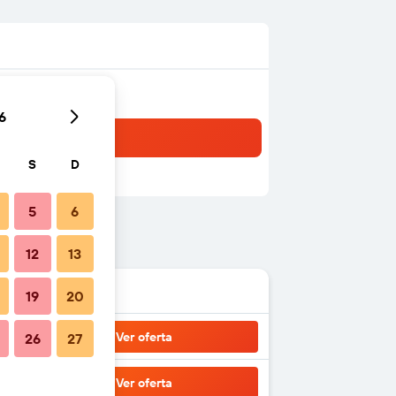
6
S
D
5
6
12
13
19
20
Ver oferta
26
27
Ver oferta