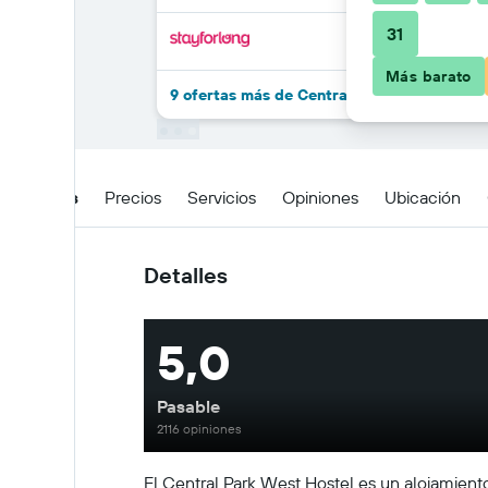
31
Más barato
9 ofertas más de Central Park West Hostel
Detalles
Precios
Servicios
Opiniones
Ubicación
Detalles
5,0
Pasable
2116 opiniones
El Central Park West Hostel es un alojamiento