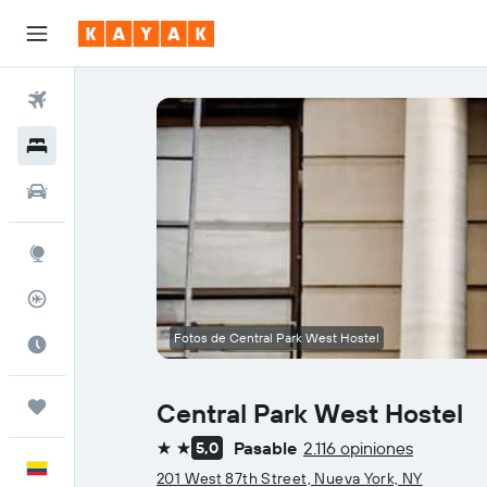
Vuelos
Hoteles
Autos
Explore
Rastreador
Fotos de Central Park West Hostel
Cuándo ir
Trips
Central Park West Hostel
Pasable
2.116 opiniones
5,0
2 estrellas
Español
201 West 87th Street, Nueva York, NY