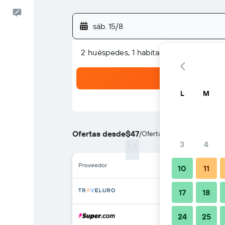
Comentarios
sáb. 15/8
2 huéspedes, 1 habitación
L
M
Ofertas desde
$47
/
Oferta más barata de prec
3
4
Proveedor
10
11
17
18
24
25