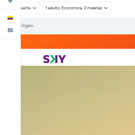
Trips
Ida y vuelta
1 adulto, Económica, 0 maletas
Español
Comentarios