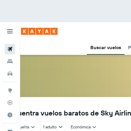
Buscar vuelos
P
Vuelos
Hoteles
Autos
Explore
Rastreador
H2
Encuentra vuelos baratos de Sky Airli
Cuándo ir
Ida y vuelta
1 adulto
Económica