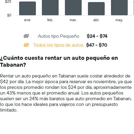
$25
The
indica
chart
el
has
$0
precio
1
ene
feb.
mar.
abr.
may.
End
promedio
of
X
de
interactive
axis
chart
un
Autos tipo Pequeño
$24 - $74
displaying
auto
categories.
Todos los tipos de autos
$47 - $70
de
Range:
renta
14
por
¿Cuánto cuesta rentar un auto pequeño en
categories.
día.
Tabanan?
The
chart
Rentar un auto pequeño en Tabanan suele costar alrededor de
has
$42 por día. La mejor época para reservar es noviembre, ya que
1
los precios promedio rondan los $24 por día, aproximadamente
Y
un 43% menos que el promedio anual. Los autos pequeños
axis
suelen ser un 24% más baratos que auto promedio en Tabanan,
displaying
lo que los hace ideales para viajeros con un presupuesto
values.
limitado.
Range:
0
to
100.