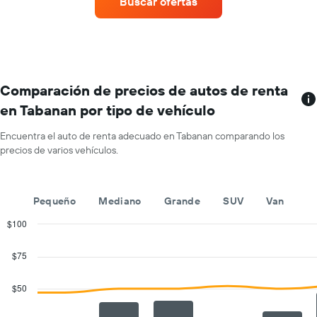
Buscar ofertas
auto
de
renta
por
mes.
El
gráfico
Comparación de precios de autos de renta
muestra
en Tabanan por tipo de vehículo
1
eje
Encuentra el auto de renta adecuado en Tabanan comparando los
X
precios de varios vehículos.
que
indica
los
meses
Pequeño
Mediano
Grande
SUV
Van
del
año.
$100
El
Combination
Chart
gráfico
graphic.
chart
$75
with
muestra
2
1
data
$50
eje
series.
Y
que