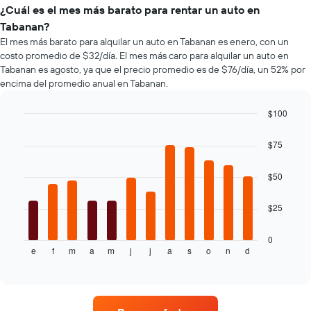
¿Cuál es el mes más barato para rentar un auto en
Tabanan?
El mes más barato para alquilar un auto en Tabanan es enero, con un
costo promedio de $32/día. El mes más caro para alquilar un auto en
Tabanan es agosto, ya que el precio promedio es de $76/día, un 52% por
encima del promedio anual en Tabanan.
$100
Bar
Chart
graphic.
chart
$75
with
12
bars.
$50
El
$25
siguiente
gráfico
muestra
0
e
f
m
a
m
j
j
a
s
o
n
d
el
End
of
precio
interactive
promedio
chart
de
un