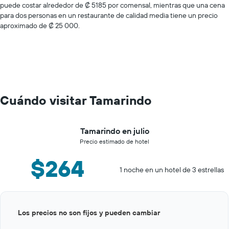
puede costar alrededor de ₡ 5185 por comensal, mientras que una cena
para dos personas en un restaurante de calidad media tiene un precio
aproximado de ₡ 25 000.
Cuándo visitar Tamarindo
Tamarindo en julio
Precio estimado de hotel
$264
1 noche en un hotel de 3 estrellas
Bar
Chart
Los precios no son fijos y pueden cambiar
graphic.
chart
with