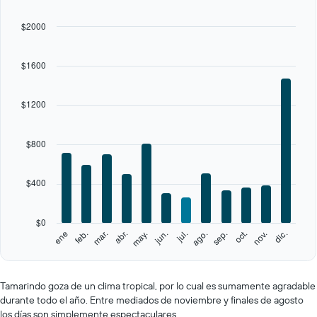
12
bars.
$2000
The
chart
$1600
has
1
X
$1200
axis
displaying
categories.
$800
Range:
12
categories.
$400
The
chart
has
$0
1
feb.
may.
ago.
nov.
ene
abr.
jul.
oct.
mar.
jun.
sep.
dic.
Y
End
of
axis
interactive
displaying
chart
values.
Tamarindo goza de un clima tropical, por lo cual es sumamente agradable
Range:
durante todo el año. Entre mediados de noviembre y finales de agosto
0
los días son simplemente espectaculares.