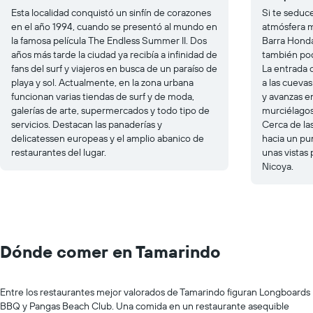
Esta localidad conquistó un sinfín de corazones
Si te seduc
en el año 1994, cuando se presentó al mundo en
atmósfera m
la famosa película
The Endless Summer II
. Dos
Barra Honda
años más tarde la ciudad ya recibía a infinidad de
también pod
fans del surf y viajeros en busca de un paraíso de
La entrada 
playa y sol. Actualmente, en la zona urbana
a las cuevas
funcionan varias tiendas de surf y de moda,
y avanzas e
galerías de arte, supermercados y todo tipo de
murciélagos 
servicios. Destacan las panaderías y
Cerca de la
delicatessen europeas y el amplio abanico de
hacia un pu
restaurantes del lugar.
unas vistas 
Nicoya.
Dónde comer en Tamarindo
Entre los restaurantes mejor valorados de Tamarindo figuran Longboards
BBQ y Pangas Beach Club. Una comida en un restaurante asequible