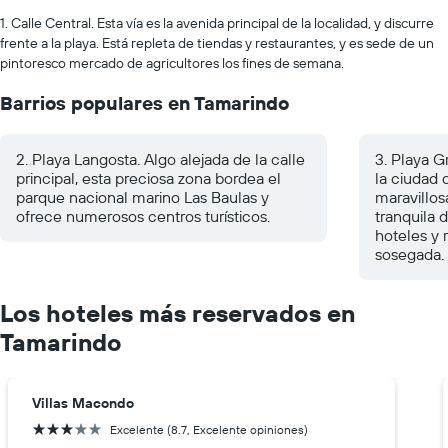
1. Calle Central. Esta vía es la avenida principal de la localidad, y discurre
frente a la playa. Está repleta de tiendas y restaurantes, y es sede de un
pintoresco mercado de agricultores los fines de semana.
Barrios populares en Tamarindo
2. Playa Langosta. Algo alejada de la calle
3. Playa G
principal, esta preciosa zona bordea el
la ciudad 
parque nacional marino Las Baulas y
maravillos
ofrece numerosos centros turísticos.
tranquila 
hoteles y 
sosegada.
Los hoteles más reservados en
Tamarindo
Villas Macondo
3 estrellas
Excelente (8.7, Excelente opiniones)