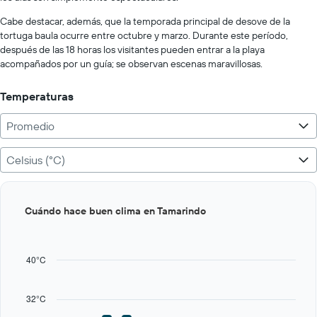
to
2000.
Cabe destacar, además, que la temporada principal de desove de la
tortuga baula ocurre entre octubre y marzo. Durante este período,
después de las 18 horas los visitantes pueden entrar a la playa
acompañados por un guía; se observan escenas maravillosas.
Temperaturas
Promedio
Celsius (°C)
Bar
Chart
Cuándo hace buen clima en Tamarindo
graphic.
chart
with
12
bars.
40°C
The
chart
32°C
has
1