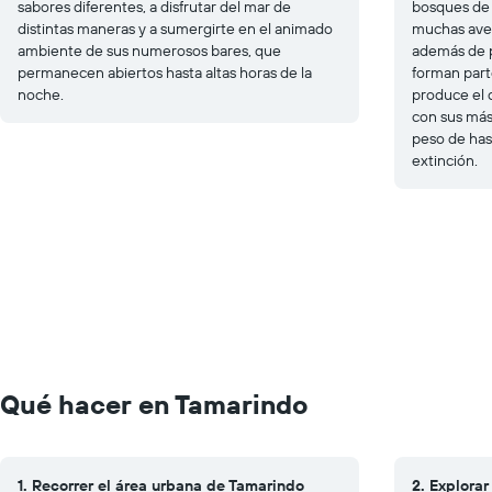
sabores diferentes, a disfrutar del mar de
bosques de 
distintas maneras y a sumergirte en el animado
muchas aves
ambiente de sus numerosos bares, que
además de p
permanecen abiertos hasta altas horas de la
forman parte
noche.
produce el 
con sus más
peso de hast
extinción.
Qué hacer en Tamarindo
1. Recorrer el área urbana de Tamarindo
2. Explora