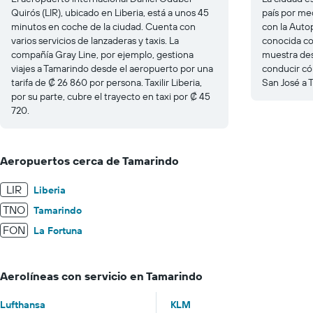
Quirós (LIR), ubicado en Liberia, está a unos 45
país por med
minutos en coche de la ciudad. Cuenta con
con la Auto
varios servicios de lanzaderas y taxis. La
conocida co
compañía Gray Line, por ejemplo, gestiona
muestra des
viajes a Tamarindo desde el aeropuerto por una
conducir có
tarifa de ₡ 26 860 por persona. Taxilir Liberia,
San José a 
por su parte, cubre el trayecto en taxi por ₡ 45
720.
Aeropuertos cerca de Tamarindo
LIR
Liberia
TNO
Tamarindo
FON
La Fortuna
Aerolíneas con servicio en Tamarindo
Lufthansa
KLM