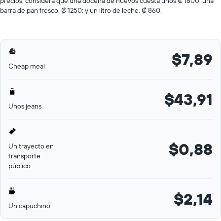
precios, considera que una docena de huevos cuesta unos ₡ 1800; una
barra de pan fresco, ₡ 1250; y un litro de leche, ₡ 860.
$7,89
Cheap meal
$43,91
Unos jeans
$0,88
Un trayecto en
transporte
público
$2,14
Un capuchino