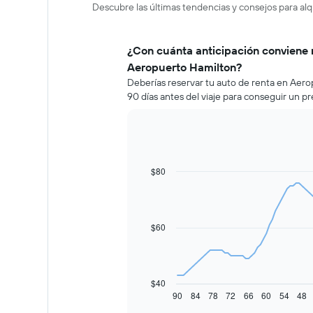
Descubre las últimas tendencias y consejos para al
¿Con cuánta anticipación conviene 
Aeropuerto Hamilton?
Deberías reservar tu auto de renta en Ae
90 días antes del viaje para conseguir un p
$80
Line
Chart
graphic.
chart
with
91
data
$60
points.
El
siguiente
gráfico
$40
muestra
90
84
78
72
66
60
54
48
End
of
cómo
interactive