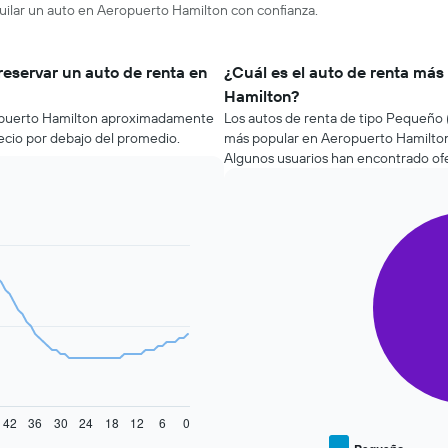
quilar un auto en Aeropuerto Hamilton con confianza.
reservar un auto de renta en
¿Cuál es el auto de renta más
Hamilton?
ropuerto Hamilton aproximadamente
Los autos de renta de tipo Pequeño 
recio por debajo del promedio.
más popular en Aeropuerto Hamilton
Algunos usuarios han encontrado ofe
Pie
Chart
graphic.
chart
with
2
slices.
El
siguiente
gráfico
muestra
el
precio
42
36
30
24
18
12
6
0
promedio