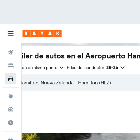
Vuelos
Alquiler de autos en el Aeropuerto Ha
Hoteles
Entrega en el mismo punto
Edad del conductor:
25-26
Autos
Explore
Rastreador
Cuándo ir