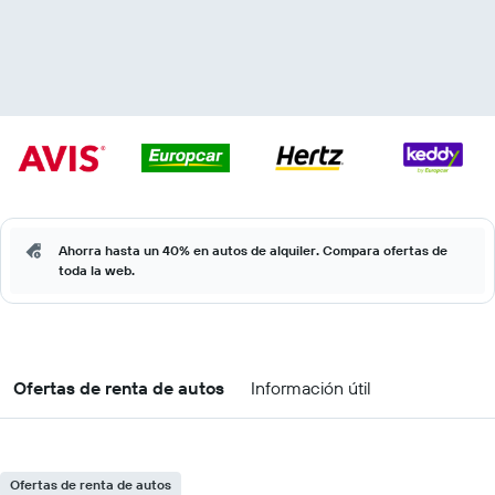
Ahorra hasta un 40% en autos de alquiler. Compara ofertas de
toda la web.
Ofertas de renta de autos
Información útil
Ofertas de renta de autos