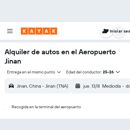
Iniciar se
Alquiler de autos en el Aeropuerto
Jinan
Entrega en el mismo punto
Edad del conductor:
25-26
Jinan, China - Jinan (TNA)
jue. 13/8
Mediodía
-
do
Recogida en la terminal del aeropuerto