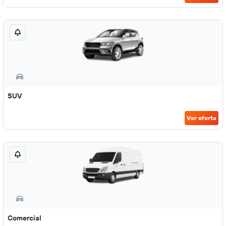
SUV
Ver oferta
Comercial