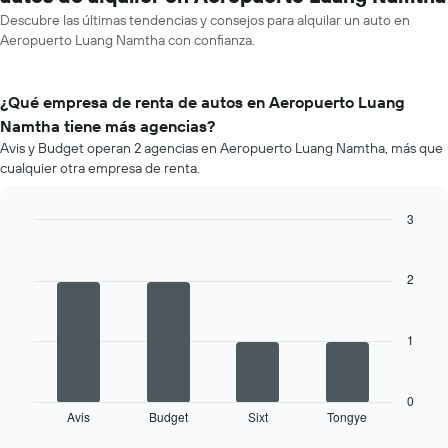
Descubre las últimas tendencias y consejos para alquilar un auto en
Aeropuerto Luang Namtha con confianza.
¿Qué empresa de renta de autos en Aeropuerto Luang
Namtha tiene más agencias?
Avis y Budget operan 2 agencias en Aeropuerto Luang Namtha, más que
cualquier otra empresa de renta.
3
Bar
Chart
graphic.
chart
with
2
4
bars.
1
El
siguiente
gráfico
muestra
0
Avis
Budget
Sixt
Tongye
las
End
of
cuatro
interactive