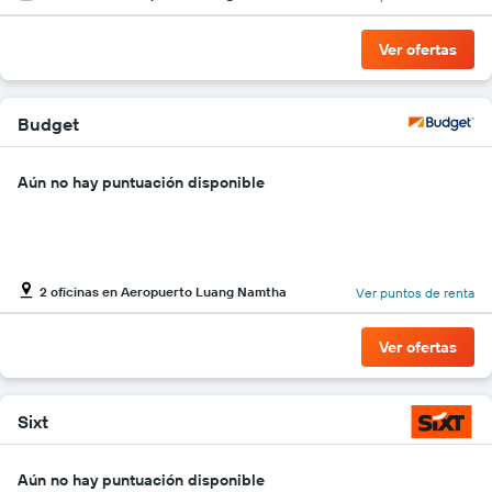
muestra
1
Ver ofertas
eje
Y
que
indica
Budget
el
precio
Aún no hay puntuación disponible
más
barato
de
un
auto
de
2 oficinas en Aeropuerto Luang Namtha
Ver puntos de renta
renta
por
Ver ofertas
empresa.
Sixt
Aún no hay puntuación disponible