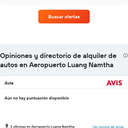
empresas
chart
de
renta
Buscar ofertas
de
autos
con
más
sucursales.
El
gráfico
Opiniones y directorio de alquiler de
muestra
1
autos en Aeropuerto Luang Namtha
eje
X
que
Avis
indica
las
empresas
Aún no hay puntuación disponible
de
renta
de
autos.
El
2 oficinas en Aeropuerto Luang Namtha
Ver puntos de renta
gráfico