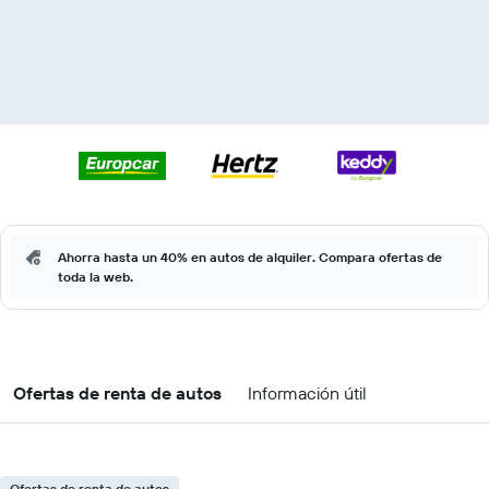
Ahorra hasta un 40% en autos de alquiler. Compara ofertas de
toda la web.
Ofertas de renta de autos
Información útil
Ofertas de renta de autos