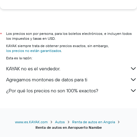
Los precios son por persona, para los boletos electrónicos, e incluyen todos
*
los impuestos y tasas en USD.
KAYAK siempre trata de obtener precios exactos, sin embargo,
los precios no están garantizados
.
Esta es la razón:
KAYAK no es el vendedor.
Agregamos montones de datos para ti
¿Por qué los precios no son 100% exactos?
www.es.KAYAK.com
Autos
Renta de autos en Angola
Renta de autos en Aeropuerto Namibe