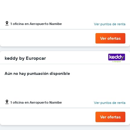
1 oficina en Aeropuerto Namibe
Ver puntos de renta
Ver ofertas
keddy by Europcar
Aún no hay puntuación disponible
1 oficina en Aeropuerto Namibe
Ver puntos de renta
Ver ofertas