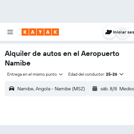
Iniciar se
Alquiler de autos en el Aeropuerto
Namibe
Entrega en el mismo punto
Edad del conductor:
25-26
Namibe, Angola - Namibe (MSZ)
sáb. 8/8
Mediod