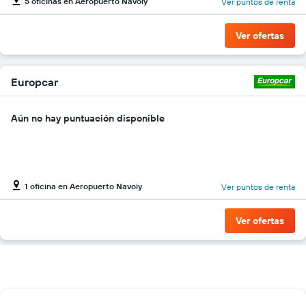
5 oficinas en Aeropuerto Navoiy
Ver puntos de renta
gráfico
muestra
1
Ver ofertas
eje
Y
que
indica
Europcar
el
precio
Aún no hay puntuación disponible
más
barato
de
un
auto
de
1 oficina en Aeropuerto Navoiy
Ver puntos de renta
renta
por
Ver ofertas
empresa.