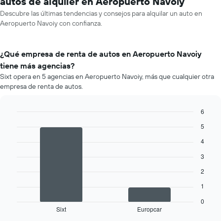
autos de alquiler en Aeropuerto Navoiy
Descubre las últimas tendencias y consejos para alquilar un auto en
Aeropuerto Navoiy con confianza.
¿Qué empresa de renta de autos en Aeropuerto Navoiy
tiene más agencias?
Sixt opera en 5 agencias en Aeropuerto Navoiy, más que cualquier otra
empresa de renta de autos.
6
Bar
Chart
5
graphic.
chart
with
4
2
bars.
3
2
El
siguiente
1
gráfico
muestra
0
Sixt
Europcar
las
End
of
cuatro