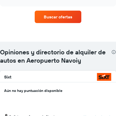
interactive
empresas
chart
de
renta
Buscar ofertas
de
autos
con
más
sucursales.
El
gráfico
Opiniones y directorio de alquiler de
muestra
1
autos en Aeropuerto Navoiy
eje
X
que
Sixt
indica
las
empresas
Aún no hay puntuación disponible
de
renta
de
autos.
El