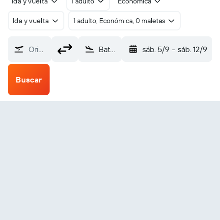
Ida y vuelta
1 adulto
Económica
Ida y vuelta
1 adulto, Económica, 0 maletas
Origen
Bathurst Raglan (BHS)
sáb. 5/9
-
sáb. 12/9
Buscar