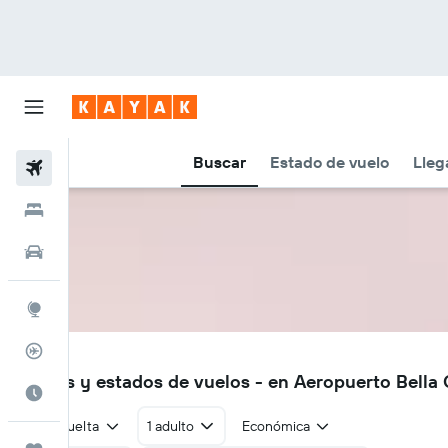
Buscar
Estado de vuelo
Lleg
Vuelos
Hoteles
Autos
Explore
Rastreador
QBC
Vuelos y estados de vuelos - en Aeropuerto Bella
Cuándo ir
Ida y vuelta
1 adulto
Económica