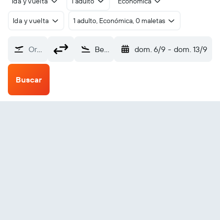
Ida y vuelta
1 adulto
Económica
Ida y vuelta
1 adulto, Económica, 0 maletas
Origen
Beni Mellal (BEM)
dom. 6/9
-
dom. 13/9
Buscar