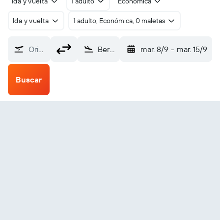
Ida y vuelta
1 adulto
Económica
Ida y vuelta
1 adulto, Económica, 0 maletas
Origen
Berbera (BBO)
mar. 8/9
-
mar. 15/9
Buscar