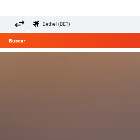
Buscar