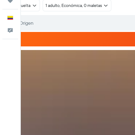
Trips
Ida y vuelta
1 adulto, Económica, 0 maletas
Español
Comentarios