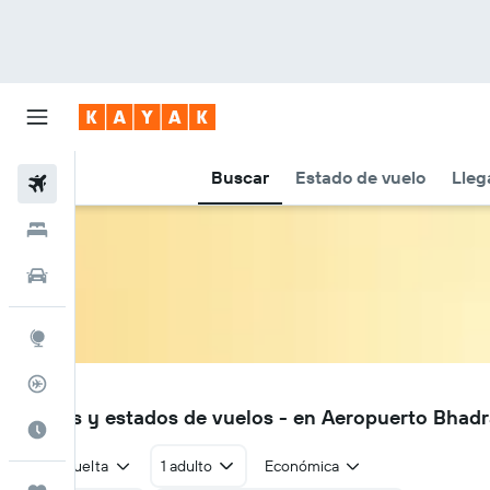
Buscar
Estado de vuelo
Lleg
Vuelos
Hoteles
Autos
Explore
Rastreador
BDP
Vuelos y estados de vuelos - en Aeropuerto Bhad
Cuándo ir
Ida y vuelta
1 adulto
Económica