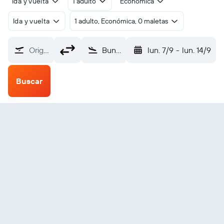
Ida y vuelta
1 adulto
Económica
Ida y vuelta
1 adulto, Económica, 0 maletas
Origen
Bunia (BUX)
lun. 7/9
-
lun. 14/9
Buscar