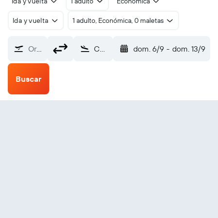
Ida y vuelta
1 adulto
Económica
Ida y vuelta
1 adulto, Económica, 0 maletas
Origen
Cape Dorset (YTE)
dom. 6/9
-
dom. 13/9
Buscar