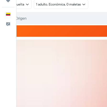
Trips
Ida y vuelta
1 adulto, Económica, 0 maletas
Español
Comentarios