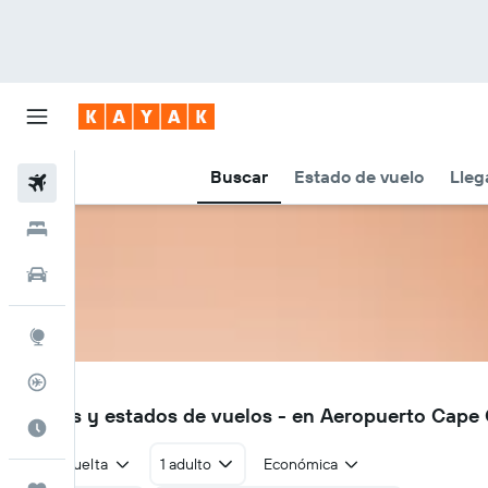
Buscar
Estado de vuelo
Lleg
Vuelos
Hoteles
Autos
Explore
Rastreador
CGI
Vuelos y estados de vuelos - en Aeropuerto Cape 
Cuándo ir
Ida y vuelta
1 adulto
Económica