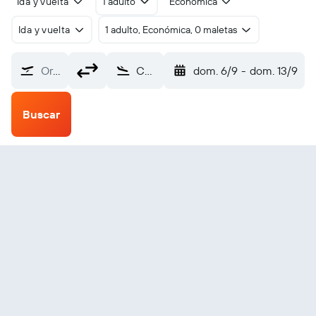
Ida y vuelta
1 adulto
Económica
Ida y vuelta
1 adulto, Económica, 0 maletas
Origen
Ceduna (CED)
dom. 6/9
-
dom. 13/9
Buscar