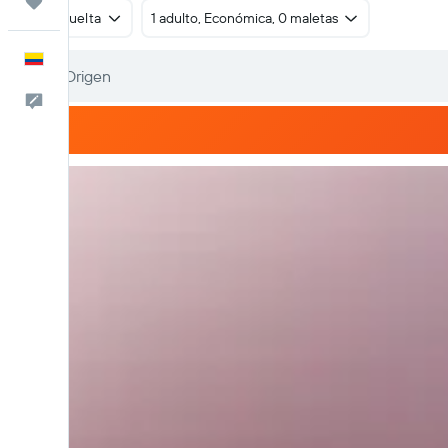
Trips
Ida y vuelta
1 adulto, Económica, 0 maletas
Español
Comentarios