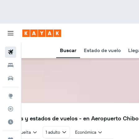
Buscar
Estado de vuelo
Lleg
Vuelos
Hoteles
Autos
Explore
Rastreador
YMT
Vuelos y estados de vuelos - en Aeropuerto Chi
Cuándo ir
Ida y vuelta
1 adulto
Económica