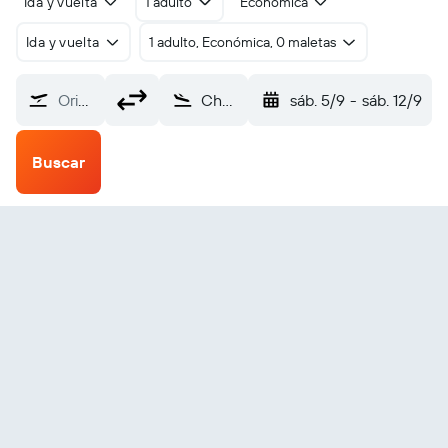
Ida y vuelta
1 adulto
Económica
Ida y vuelta
1 adulto, Económica, 0 maletas
Origen
Choibalsan (COQ)
sáb. 5/9
-
sáb. 12/9
Buscar