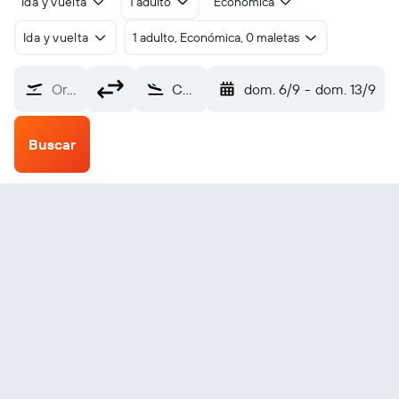
Ida y vuelta
1 adulto
Económica
Ida y vuelta
1 adulto, Económica, 0 maletas
Origen
Churchill (YYQ)
dom. 6/9
-
dom. 13/9
Buscar