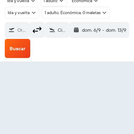
Ida y vuelta
1 adulto
Económica
Ida y vuelta
1 adulto, Económica, 0 maletas
Origen
Ciudad de Formosa El Pucu (FMA)
dom. 6/9
-
dom. 13/9
Buscar