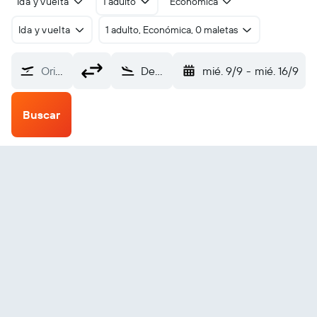
Ida y vuelta
1 adulto
Económica
Ida y vuelta
1 adulto, Económica, 0 maletas
Origen
Devils Lake (DVL)
mié. 9/9
-
mié. 16/9
Buscar