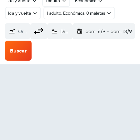
Ida y vuelta
1 adulto
Económica
Ida y vuelta
1 adulto, Económica, 0 maletas
Origen
Dickinson (DIK)
dom. 6/9
-
dom. 13/9
Buscar