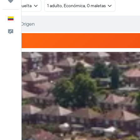
Trips
Ida y vuelta
1 adulto, Económica, 0 maletas
Español
Comentarios