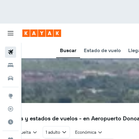
Buscar
Estado de vuelo
Lleg
Vuelos
Hoteles
Autos
Explore
Rastreador
DSA
Vuelos y estados de vuelos - en Aeropuerto Donca
Cuándo ir
Ida y vuelta
1 adulto
Económica