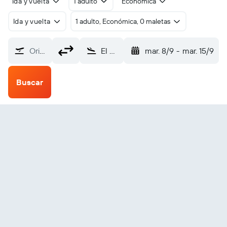
Ida y vuelta
1 adulto
Económica
Ida y vuelta
1 adulto, Económica, 0 maletas
Origen
El Golea (ELG)
mar. 8/9
-
mar. 15/9
Buscar