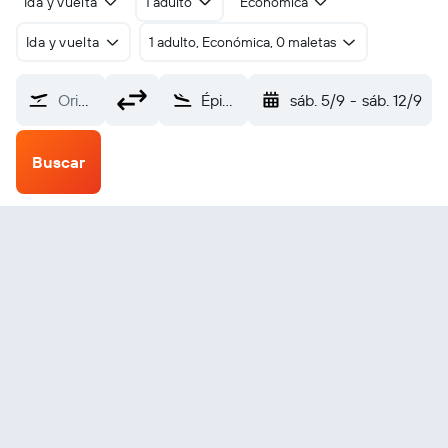
Ida y vuelta
1 adulto
Económica
Ida y vuelta
1 adulto, Económica, 0 maletas
Origen
Épinal (EPL)
sáb. 5/9
-
sáb. 12/9
Buscar