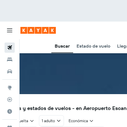
Buscar
Estado de vuelo
Lleg
Vuelos
Hoteles
Autos
Explore
Rastreador
ESC
Vuelos y estados de vuelos - en Aeropuerto Esca
Cuándo ir
Ida y vuelta
1 adulto
Económica