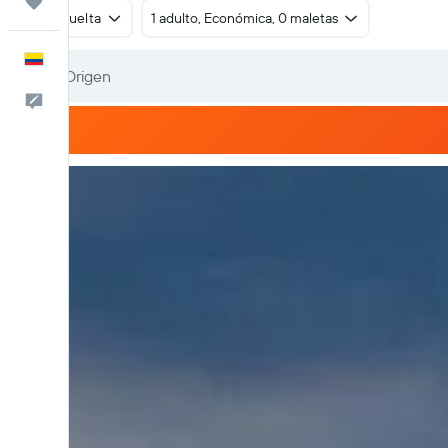
Trips
Ida y vuelta
1 adulto, Económica, 0 maletas
Español
Comentarios