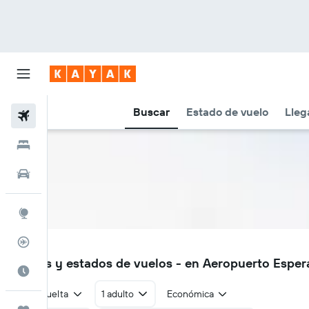
Buscar
Estado de vuelo
Lleg
Vuelos
Hoteles
Autos
Explore
Rastreador
EPR
Vuelos y estados de vuelos - en Aeropuerto Espe
Cuándo ir
Ida y vuelta
1 adulto
Económica