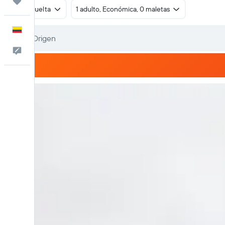
Trips
Ida y vuelta
1 adulto, Económica, 0 maletas
Español
Comentarios