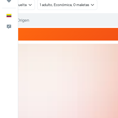
Trips
Ida y vuelta
1 adulto, Económica, 0 maletas
Español
Comentarios