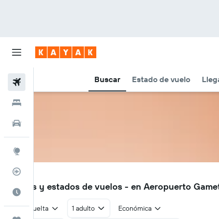
Buscar
Estado de vuelo
Lleg
Vuelos
Hoteles
Autos
Explore
Rastreador
YRA
Vuelos y estados de vuelos - en Aeropuerto Game
Cuándo ir
Ida y vuelta
1 adulto
Económica