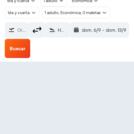
Ida y vuelta
1 adulto
Económica
Ida y vuelta
1 adulto, Económica, 0 maletas
Origen
Herat (HEA)
dom. 6/9
-
dom. 13/9
Buscar