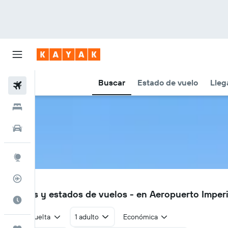
Buscar
Estado de vuelo
Lleg
Vuelos
Hoteles
Autos
Explore
Rastreador
IPL
Vuelos y estados de vuelos - en Aeropuerto Imperi
Cuándo ir
Ida y vuelta
1 adulto
Económica