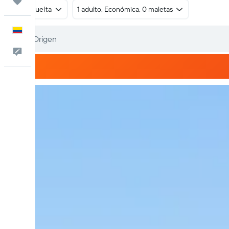
Trips
Ida y vuelta
1 adulto, Económica, 0 maletas
Español
Comentarios