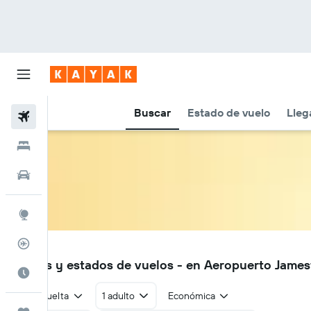
Buscar
Estado de vuelo
Lleg
Vuelos
Hoteles
Autos
Explore
Rastreador
HLE
Vuelos y estados de vuelos - en Aeropuerto Jame
Cuándo ir
Ida y vuelta
1 adulto
Económica