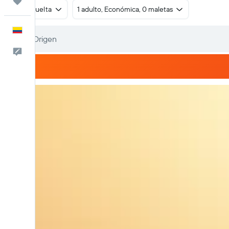
Trips
Ida y vuelta
1 adulto, Económica, 0 maletas
Español
Comentarios