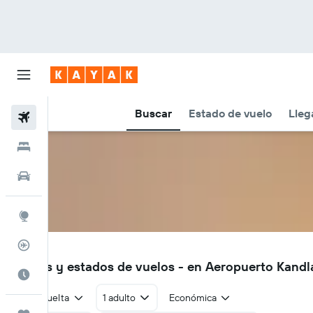
Buscar
Estado de vuelo
Lleg
Vuelos
Hoteles
Autos
Explore
Rastreador
IXY
Vuelos y estados de vuelos - en Aeropuerto Kand
Cuándo ir
Ida y vuelta
1 adulto
Económica