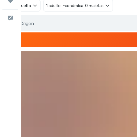
Trips
Ida y vuelta
1 adulto, Económica, 0 maletas
Comentarios