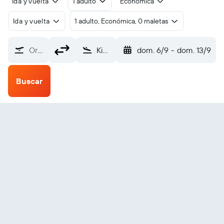
Ida y vuelta
1 adulto
Económica
Ida y vuelta
1 adulto, Económica, 0 maletas
Origen
Kimmirut (YLC)
dom. 6/9
-
dom. 13/9
Buscar