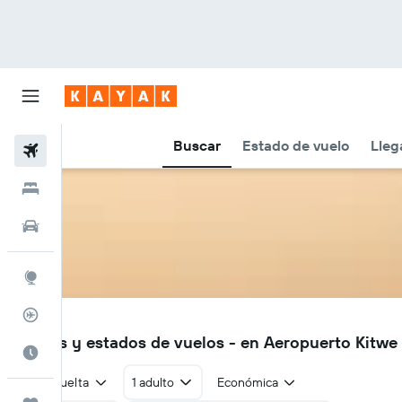
Buscar
Estado de vuelo
Lleg
Vuelos
Hoteles
Autos
Explore
Rastreador
KIW
Vuelos y estados de vuelos - en Aeropuerto Kitw
Cuándo ir
Ida y vuelta
1 adulto
Económica