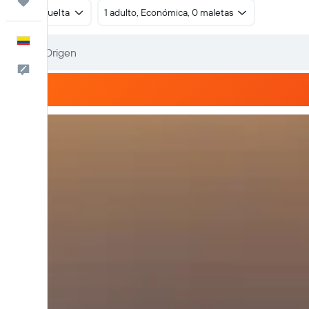
Trips
Ida y vuelta
1 adulto, Económica, 0 maletas
Español
Comentarios