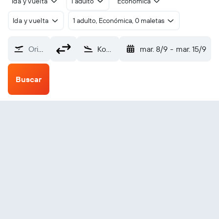
Ida y vuelta
1 adulto
Económica
Ida y vuelta
1 adulto, Económica, 0 maletas
Origen
Kobuk/Wien (OBU)
mar. 8/9
-
mar. 15/9
Buscar