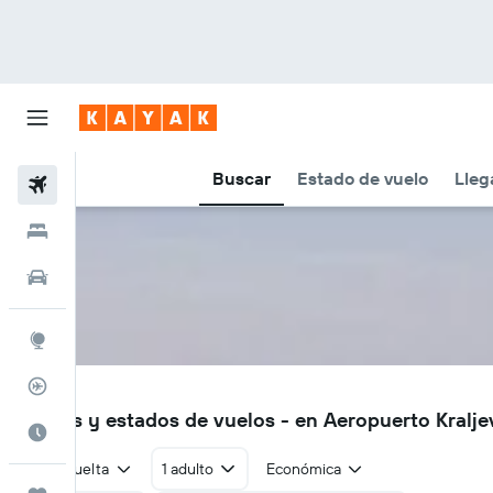
Buscar
Estado de vuelo
Lleg
Vuelos
Hoteles
Autos
Explore
Rastreador
KVO
Vuelos y estados de vuelos - en Aeropuerto Kralj
Cuándo ir
Ida y vuelta
1 adulto
Económica