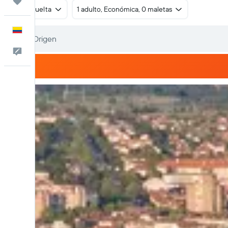
Trips
Ida y vuelta
1 adulto, Económica, 0 maletas
Español
Comentarios