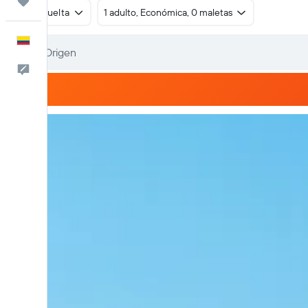
Trips
Ida y vuelta
1 adulto, Económica, 0 maletas
Español
Comentarios