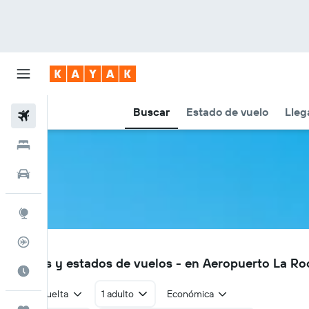
Buscar
Estado de vuelo
Lleg
Vuelos
Hoteles
Autos
Explore
Rastreador
LRH
Vuelos y estados de vuelos - en Aeropuerto La Ro
Cuándo ir
Ida y vuelta
1 adulto
Económica