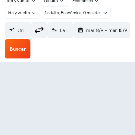
Ida y vuelta
1 adulto
Económica
Ida y vuelta
1 adulto, Económica, 0 maletas
Origen
La Romaine (ZGS)
mar. 8/9
-
mar. 15/9
Buscar